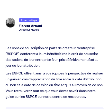
BSA Air
Augmentation de capital
Outils
SeedLegals & Avocats
Simulateur BSA Air
Expert Juridique
Anticipez votre dilution et vos négociations
Florent Artaud
Développer
Directeur France
Guide - Levée de fonds early-stage
Découvrez les étapes clés de la levée de fonds
Partagez le capital avec vos employés et advisors externes.
Vidéos
BSPCE
50 vidéos d'experts pour financer votre startup
Les bons de souscription de parts de créateur d’entreprise
BSA Advisor
(BSPCE) confèrent à leurs bénéficiaires le droit de souscrire
des actions de leur entreprise à un prix définitivement fixé au
Communauté
Support
jour de leur attribution.
Roadshow & Pitch
Événements
Centre d'aide
Les BSPCE offrent ainsi à vos équipes la perspective de réaliser
Témoignages
Parler à un expert
Trouvez les bons investisseurs pour votre startups.
un gain en cas d’appréciation du titre entre la date d’attribution
Préparer son pitch deck
du bon et la date de cession du titre acquis au moyen de ce bon.
Trouver des investisseurs
Vous retrouverez tout ce que vous devez savoir dans notre
Générer sa documentation juridique
guide
sur les BSPCE sur notre centre de ressources
.