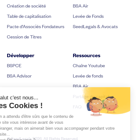
Création de société
BSA Air
Table de capitalisation
Levée de Fonds
Pacte d’Associés Fondateurs
SeedLegals & Avocats
Cession de Titres
Développer
Ressources
BSPCE
Chaîne Youtube
BSA Advisor
Levée de fonds
BSA Air
Partage de capital
FAQ
© SeedLegals 2026. All Rights Reserved.