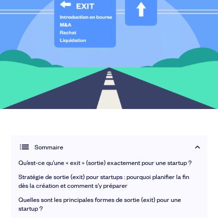
BSA Air
Augmentation de capital
Outils
SeedLegals & Avocats
Simulateur BSA Air
Anticipez votre dilution et vos négociations
Développer
Guide - Levée de fonds early-stage
Découvrez les étapes clés de la levée de fonds
Partagez le capital avec vos employés et advisors externes.
Vidéos
BSPCE
50 vidéos d'experts pour financer votre startup
BSA Advisor
Communauté
Support
Roadshow & Pitch
Événements
Centre d'aide
Sommaire
Témoignages
Parler à un expert
Trouvez les bons investisseurs pour votre startups.
Qu’est-ce qu’une « exit » (sortie) exactement pour une startup ?
Préparer son pitch deck
Stratégie de sortie (exit) pour startups : pourquoi planifier la fin
Trouver des investisseurs
dès la création et comment s’y préparer
Générer sa documentation juridique
Quelles sont les principales formes de sortie (exit) pour une
startup ?