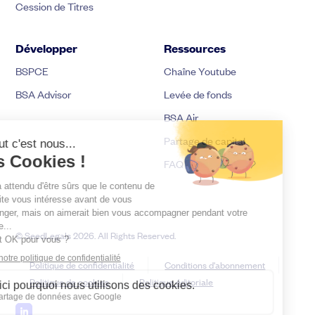
Cession de Titres
Développer
Ressources
BSPCE
Chaîne Youtube
BSA Advisor
Levée de fonds
BSA Air
Partage de capital
FAQ
© SeedLegals 2026. All Rights Reserved.
Politique de confidentialité
Conditions d'abonnement
Politique de cookies
Politique éditoriale