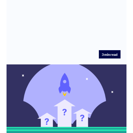
3
min read
Startups : Top 10 des incubateurs
français à connaître absolument
Vous êtes entrepreneur et vous cherchez à structurer
votre projet, trouver des investisseurs, réussir votre
levée de fon...