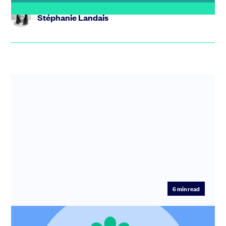
Stéphanie Landais
6
min read