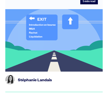
5
min read
Stratégie d’exit startup : quand,
comment et pourquoi préparer votre
sortie
Qu’est-ce qu’une « exit » (sortie) exactement ? Pour une
startup, une « exit » (ou sortie) correspond au moment
où le(s)...
Stéphanie Landais