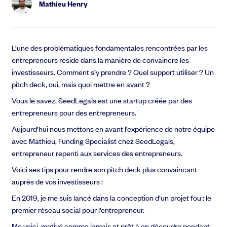
Mathieu Henry
L’une des problématiques fondamentales rencontrées par les
entrepreneurs réside dans la manière de convaincre les
investisseurs. Comment s’y prendre ? Quel support utiliser ? Un
pitch deck, oui, mais quoi mettre en avant ?
Vous le savez, SeedLegals est une startup créée par des
Des question sur la levée de fonds ?
entrepreneurs pour des entrepreneurs.
Notre équipe vous guides pas-à-pas
Aujourd’hui nous mettons en avant l’expérience de notre équipe
C'est parti !
avec Mathieu, Funding Specialist chez SeedLegals,
entrepreneur repenti aux services des entrepreneurs.
Voici ses tips pour rendre son pitch deck plus convaincant
auprès de vos investisseurs :
En 2019, je me suis lancé dans la conception d’un projet fou : le
premier réseau social pour l’entrepreneur.
Me voici, motivé comme jamais et prêt à en découdre pendant