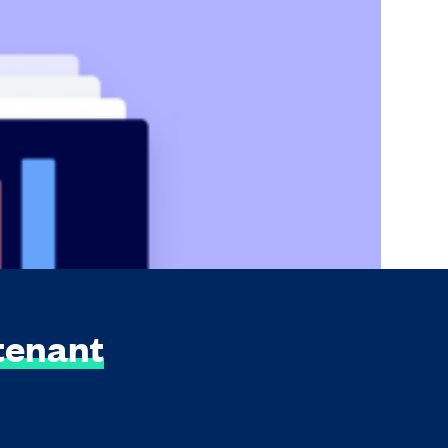
ut commen...
tenant