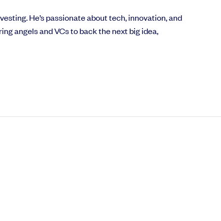
nts
Centre d'aide
vesting. He’s passionate about tech, innovation, and
ges
Parler à un expert
ng angels and VCs to back the next big idea,