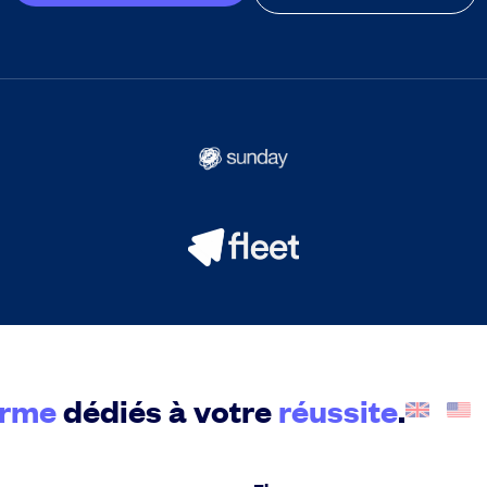
orme
dédiés à votre
réussite
.