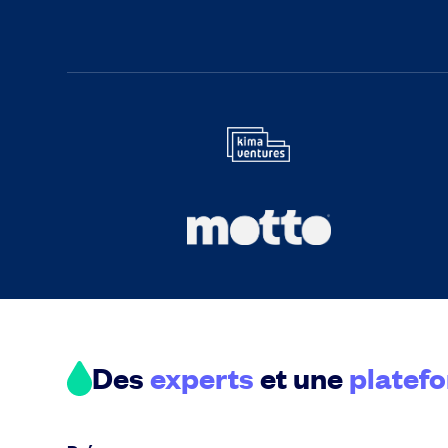
Des
experts
et une
platef