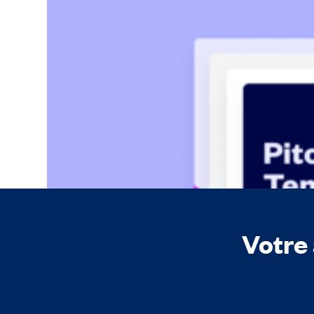
Vous savez que votre startup a un énorme potentiel.
Oliver Kicks
Votre