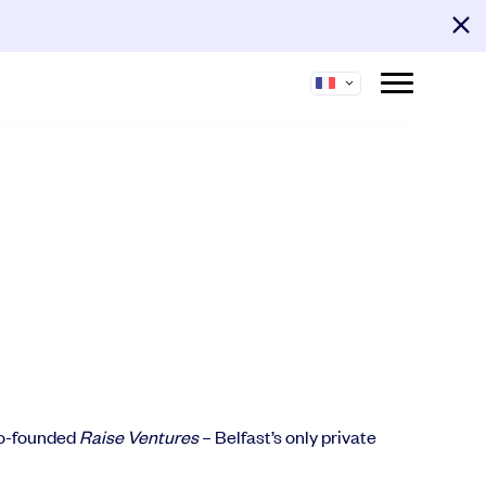
 co-founded
Raise Ventures
– Belfast’s only private
nauté
Support