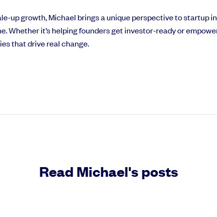
Événeme
s early-stage
Vidéos
e-up growth, Michael brings a unique perspective to startup in
s de la levée de fonds
50 vidéos d'experts pour financer votre startup
Témoigna
. Whether it’s helping founders get investor-ready or empoweri
es that drive real change.
Read Michael's posts