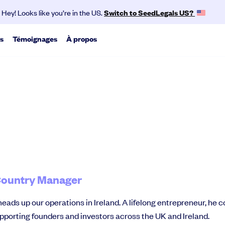
Hey! Looks like you’re in the US.
Switch to SeedLegals US?
s
Témoignages
À propos
Notre mission
omètres
Développer les outils nécessaires aux startups
yses clés des tendances basées sur nos données et de l'écosystème.
pour se développer et accélérer leur
croissance.
Nos partenaires
Nos perks
Nous rejoindre
Nous contacter
 Country Manager
eads up our operations in Ireland. A lifelong entrepreneur, he
upporting founders and investors across the UK and Ireland.
Commu