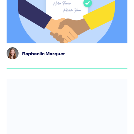
(et éviter les erreurs)
Créer une startup seul est possible. Mais dans la
majorité des cas, les startups qui réussissent sont
portées par plusie...
Raphaelle Marquet