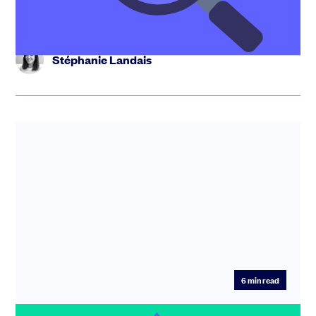
investisseur lead (investiss...
Stéphanie Landais
6
min read