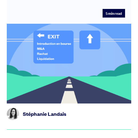
5
min read
Stratégie d’exit startup : quand,
comment et pourquoi préparer votre
sortie
Qu’est-ce qu’une « exit » (sortie) exactement ? Pour une
startup, une « exit » (ou sortie) correspond au moment
où le(s)...
Stéphanie Landais