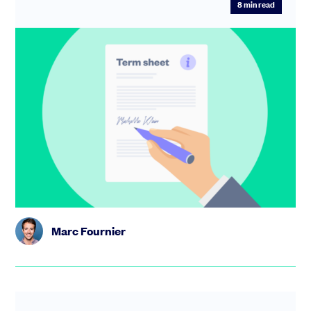
8
min read
Tout savoir sur la Term Sheet : ce que
les fondateurs doivent lire avant de
signer
Vous prévoyez de faire une levée des fonds ? Il vous sera
essentiel de comprendre ce que contient la Term Sheet
ou lettr...
Marc Fournier