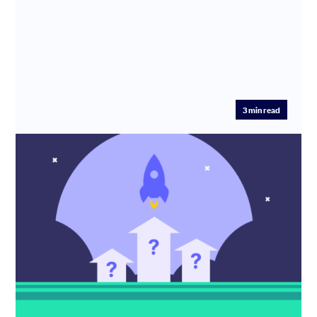
3
min read
Startups : Top 10 des incubateurs
français à connaître absolument
Vous êtes entrepreneur et vous cherchez à structurer
votre projet, trouver des investisseurs, réussir votre
levée de fon...