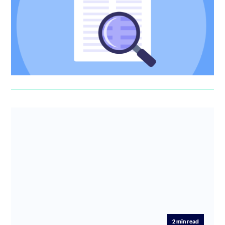
Agreement for Future Equity”) mis en oeuvre aux Etats-
Unis par le célèb...
Florent Artaud
2
min read