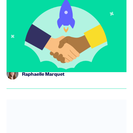
Trouver le bon associé pour sa startup :
mode d’emploi
S’associer peut être une excellente idée pour lancer
votre startup, à condition de bien réfléchir à la stratégie
à adopt...
Raphaelle Marquet