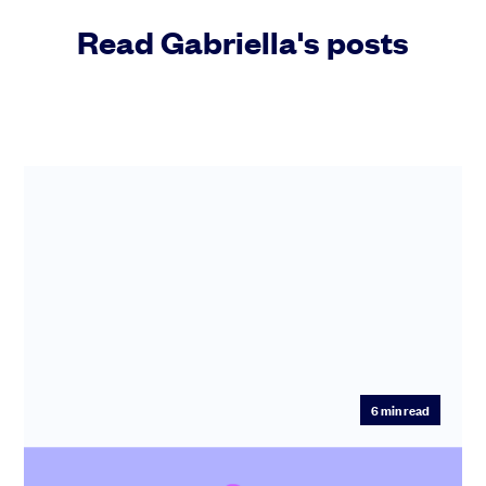
Read Gabriella's posts
Des question sur la levée de fonds ?
Notre équipe vous guides pas-à-pas
C'est parti !
6
min read